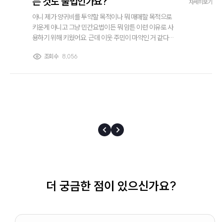
는 것도 불법인가요?
자세히보기
아니 제가 양귀비를 투약할 목적이나 뭐 매매할 목적으로
키운게 아니고 그냥 민간요법이든 뭐 암튼 이런 이유로 사
용하기 위해 키웠어요. 근데 이웃 주민이 마약인 거 같다고
경찰서에 신고를 했더라고요? 저는 투약할 목적이 아니고
조회수
8,056
그냥 키우는거였어요. 이런 경우에도 불법인가요? 마약전
문변호사님 답변부탁드려요.
더 궁금한 점이 있으신가요?