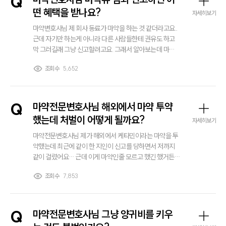
Q
떤 혜택을 받나요?
자세히보기
마약변호사님 제 회사 동료가 마약을 하는 것 같더라고요..
근데 자기만 하는게 아니라 다른 사람들한테 권유도 하고
막 그러길래 그냥 신고할려고요. 그래서 알아보는데 마약
류 범죄 신고하면 혜택 받는다고 하는데 어떤 혜택을 받는
조회수
5,652
지 알 수 있을까요?
Q
마약전문변호사님 해외에서 마약 투약
했는데 처벌이 어떻게 될까요?
자세히보기
마약전문변호사님 제가 해외에서 케타민이라는 마약을 투
약했는데 최근에 같이 한 지인이 신고를 당하면서 저까지
같이 걸렸어요… 근데 이게 마약인줄 모르고 했긴 했거든
요 그래도 처벌 당할 수 있다고 하던데 처벌 수위는 어떻게
조회수
7,853
될까요? 그리고 뭐 대응 방법이라던지 그런거 알 수 있을까
요?
Q
마약전문변호사님 그냥 양귀비를 키우