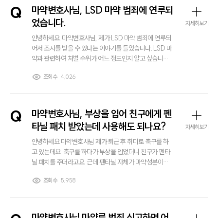
전체
Q
마약변호사님, LSD 마약 범죄에 연루되
었습니다.
자세히보기
구성원 소개
안녕하세요. 마약변호사님, 제가 LSD 마약 범죄에 연루되
어서 조사를 받을 수 있다는 이야기를 들었습니다. LSD 마
해외이민전문변호사
약과 관련하여 처벌 수위가 어느 정도인지 알고 싶습니다.
마약변호사의 도움이 필요한 상황일까요? 특히 초범이라
조회수
4,026
하더라도 실형이 선고될 수 있는지 궁금합니다.
소식/자료
언론보도
Q
마약변호사님, 부상을 입어 친구에게 펜
공지사항
타닐 패치 받았는데 사용해도 되나요?
법률 블로그
자세히보기
법률서식
안녕하세요 마약변호사님 제가 퇴근 후 취미로 축구를 하
뉴스레터/브로슈어
고 있는데요. 축구를 하다가 부상을 입었더니 친구가 펜타
세미나
닐 패치를 주더라고요. 근데 펜타닐 자체가 마약성분이라
고 알고 있어서 따로 사용은 안했는데요. 이거 사용이 가능
조회수
5,958
하다면 사용하고 싶은데 써도 되는걸까요?
대륜법률상담예약
대륜법률상담예약
마약변호사님 마약류 범죄 신고하면 어