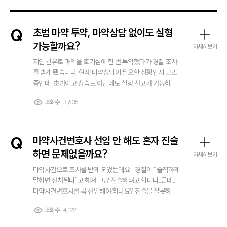
Q
초범 마약 투약, 마약상담 없이도 실형
가능할까요?
자세히보기
지인 권유로 마약을 호기심에 한 번 투약했다가 경찰 조사
를 받게 됐습니다. 현재 마약상담이 필요한 상황인지 고민
중인데, 초범이고 상습도 아닌데도 실형 선고가 가능하다
고 해서 걱정돼요. 진심으로 반성 중이고 다시는 이런 일 없
조회수
3,635
을 거라 생각하는데도 실형 나올 수 있나요? 실제로 어느
정도로 처벌이 나오는지 알고 싶어요.
Q
마약사건변호사 선임 안 해도 혼자 진술
하면 문제없을까요?
자세히보기
마약사건으로 조사를 받게 되었는데요... 경찰이 “솔직하게
말하면 선처된다”고 해서 그냥 진술하려고 합니다..근데...
마약사건변호사를 꼭 선임해야 하나요? 진술을 잘못하면
나중에 돌이킬 수 없는 건지 걱정입니다..... 단순 투약이고
조회수
4,122
초범인데도 법적 조력이 필요한 상황인지 궁금합니다.