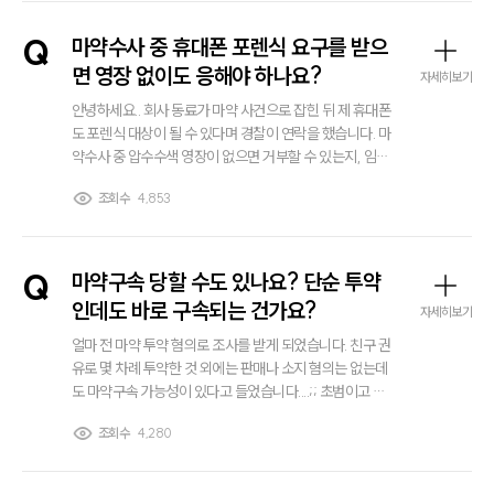
대륜소개
Q
마약수사 중 휴대폰 포렌식 요구를 받으
대륜의 강점
오시는 길
면 영장 없이도 응해야 하나요?
자세히보기
글로벌 파트너 로펌
안녕하세요.. 회사 동료가 마약 사건으로 잡힌 뒤 제 휴대폰
고객의 소리
도 포렌식 대상이 될 수 있다며 경찰이 연락을 했습니다. 마
통합검색
AI대륜
약수사 중 압수수색 영장이 없으면 거부할 수 있는지, 임의
제출을 하면 어디까지 확인되는지, 비밀번호 제공을 요구
조회수
4,853
받으면 어떻게 해야 하는지 궁금합니다. 출석 전 꼭 알아둘
업무사례
점이 있을까요?
주요 업무사례
Q
마약구속 당할 수도 있나요? 단순 투약
사례분석/최신동향
인데도 바로 구속되는 건가요?
법률정보
자세히보기
법률지식인
얼마 전 마약 투약 혐의로 조사를 받게 되었습니다. 친구 권
고객후기
유로 몇 차례 투약한 것 외에는 판매나 소지 혐의는 없는데
도 마약구속 가능성이 있다고 들었습니다....;; 초범이고 반
성하고 있는데도 바로 구속될 수 있는 건가요? 마약구속 기
업무분야
조회수
4,280
준이 어떻게 되는지 궁금합니다.
해외이민 업무