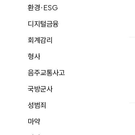
환경·ESG
디지털금융
회계감리
형사
음주교통사고
국방군사
성범죄
마약