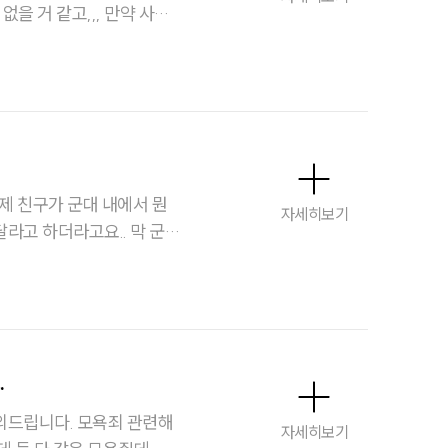
해외이민전문변호사
소식/자료
언론보도
공지사항
법률 블로그
자세히보기
하더라고요.. 막 군인
법률서식
 전화가 왔던데 처벌 수위
뉴스레터/브로슈어
세미나
.
대륜법률상담예약
 모욕죄 관련해
자세히보기
대륜법률상담예약