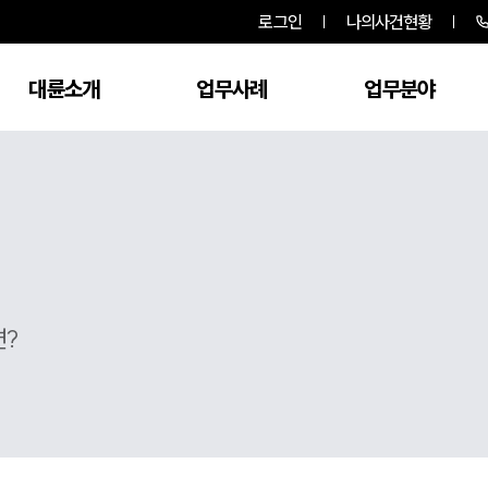
로그인
나의사건현황
대륜소개
업무사례
업무분야
면?