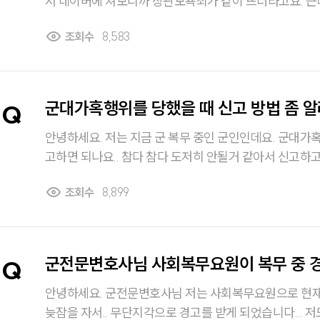
서 네이버에 쳐보니까 상관모욕죄가 같이 뜨더라고요. 근데 둘 다 같은 모욕죈데 죄
명도 다르고 처벌 수위도 다르고 해서 둘의 차이점이 뭔지 궁금해서
조회수
8,583
대해 설명해주세요.
군대가혹행위를 당했을 때 신고 방법 좀 알
Q
안녕하세요. 저는 지금 군 복무 중인 군인인데요. 군대가혹행위 당했을 때 어디에 신
고하면 되나요.. 참다 참다 도저히 안될거 같아서 신고하고 싶은데 어디에 해야되는
지 모르겠어서 여기다 문의 남겨요.. 조금 
조회수
8,899
군전문변호사님 사회복무요원이 복무 중 
Q
히
되나요?
안녕하세요. 군전문변호사님 저는 사회복무요원으로 현재 복무 중
늦잠을 자서.. 무단지각으로 경고를 받게 되었습니다... 저도 제가 참 한심합니다... 만