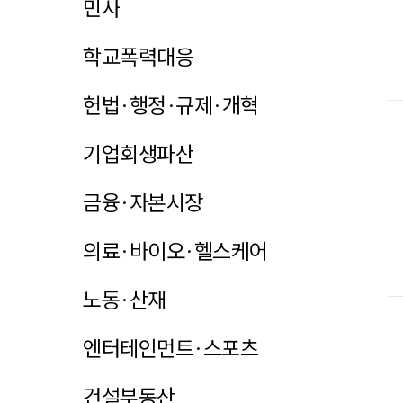
민사
학교폭력대응
헌법·행정·규제·개혁
기업회생파산
금융·자본시장
의료·바이오·헬스케어
노동·산재
엔터테인먼트·스포츠
건설부동산