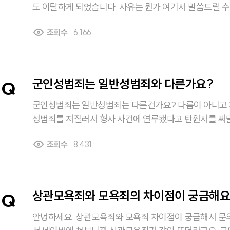
도 이탈하게 되었습니다. 사유는 뭔가 여기서 말씀드릴 수 없을 거 같고,,, 만약 사회
복무원이 근무 중 이탈한 경우 어떤 처벌을 받게 되나요? 징역형까지 선고될 가능성
조회수
6,166
이 있는지 병역법위반 처벌 수위가 궁금합니다.
군인성범죄는 일반성범죄와 다른가요?
Q
군인성범죄는 일반성범죄는 다른건가요? 다름이 아니고 제 친구가 군대 내에서 뭔
성범죄를 저질러서 형사 사건에 연루됐다고 탄원서를 써달라고 
성범죄는 일반성범죄와 달라서 처벌 수위가 쎄다고 급하게
조회수
8,431
가 다른건가 싶어서요. 자세히 알려주실 분 구합니다.
상관모욕죄와 모욕죄의 차이점이 궁금해요
Q
안녕하세요. 상관모욕죄와 모욕죄 차이점이 궁금해서 문의드립니다.