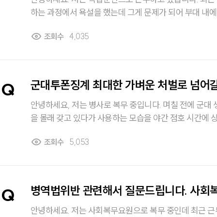
하는 과정에서 욕설을 했는데 그게 문제가 되어 부대 내에
졌습니다. 욕설이 섞여있긴 했지만 업무와 관련된 내용이고 경각심을 갖게 하려 했던
조회수
4,035
건데… 이 정도까지 문제가 될 줄은 몰랐습니다. 저에게도 어느정도 잘못이 있지만
업무 수행 차원이었던 만큼 군인감봉은 너무하다는 생각이 들었습니
이라고 큰 손해가 있는 것은 아니지만 알게 모르게 진급 
아서요. 당분간 일이 바빠서 직접 상담드리러 가기 전 글
군대투폰징계 최대한 가벼운 처벌로 넘어갈
Q
안녕하세요, 저는 병사로 복무 중입니다. 며칠 전에 군대 생활 중 규정을 어기고 투폰
을 몰래 갖고 있다가 사용하는 모습을 야간 점호 시간에
다. 저와 비슷한 경우가 많이 발생하나요? 만약 있다면 보통 어떻게 처리가 되는지
조회수
5,053
궁금합니다. 이왕이면 경고나 훈계 정도로 비교적 가벼운 처분을 받았으면 하는데...
혹시 군대투폰징계로 징계위원회에 가서 중징계를 받기도
요.
병역법위반 관련해서 질문드립니다. 사회
Q
이탈한 경우 어떤 처벌을 받게 되나요?
안녕하세요. 저는 사회복무요원으로 복무 중인데 최근 근