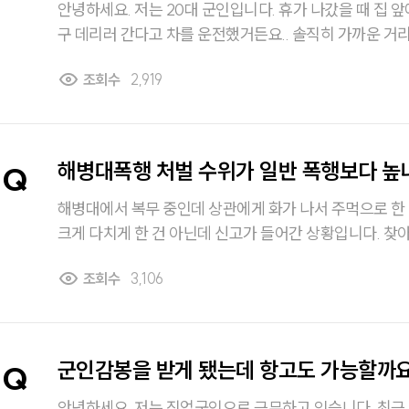
안녕하세요. 저는 20대 군인입니다. 휴가 나갔을 때 집 앞에서 맥주 한 캔하고 여자친
구 데리러 간다고 차를 운전했거든요.. 솔직히 가까운 거리고 술도 얼마 안 마셔서 괜
찮을 줄 알았는데 경찰한테 적발됐어요.. 군인 음주운전
조회수
2,919
해병대폭행 처벌 수위가 일반 폭행보다 높
Q
해병대에서 복무 중인데 상관에게 화가 나서 주먹으로 한 
크게 다치게 한 건 아닌데 신고가 들어간 상황입니다. 찾
반 폭행이 아니라 군형법이 적용된다고 하던데요. 이런 
조회수
3,106
이랑 처벌 수위가 많이 다른가요? 실제로 어느 정도 처벌
다.
군인감봉을 받게 됐는데 항고도 가능할까
Q
안녕하세요. 저는 직업군인으로 근무하고 있습니다. 최근 업무수행 중 병사에게 훈계