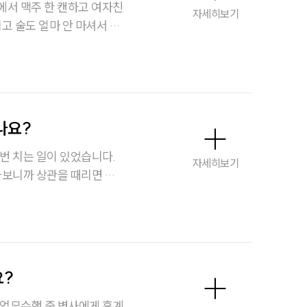
자세히보기
 현역복무부적합될까요?
대륜소개
대륜의 강점
나요?
오시는 길
번 치는 일이 있었습니다.
글로벌 파트너 로펌
자세히보기
아보니까 상관을 때리면 일
고객의 소리
해병대폭행 사건은 일반 폭행
을 받을 수 있는지 궁금합니
통합검색
AI대륜
요?
업무사례