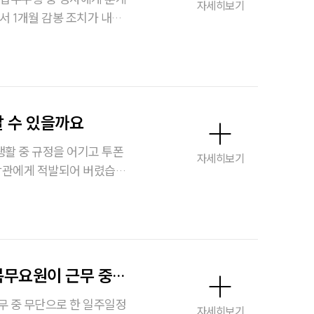
자세히보기
주요 업무사례
서 1개월 감봉 조치가 내려
사례분석/최신동향
법률정보
다. 1개월 감봉
등에도 불이익이 생길 것 같
법률지식인
로 문의 남겨 봅니다.
 수 있을까요
고객후기
자세히보기
 상관에게 적발되어 버렸습니
업무분야
해외이민 업무
 하는지 너무 걱정이 되네
전체
복무요원이 근무 중
구성원 소개
무 중 무단으로 한 일주일정
자세히보기