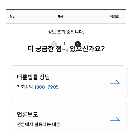
No
업무분야
제목
작성일
해외이민 업무
정보 조회 중입니다.
전체
1
더 궁금한 점이 있으신가요?
구성원 소개
해외이민전문변호사
대륜법률 상담
소식/자료
전화상담
1800-7905
언론보도
공지사항
법률 블로그
언론보도
법률서식
뉴스레터/브로슈어
언론에서 활동하는 대륜
세미나