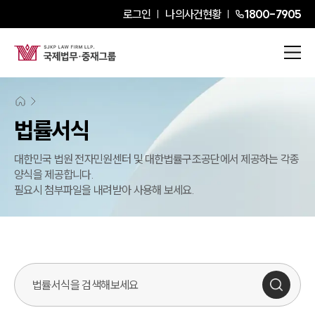
로그인
나의사건현황
1800-7905
대륜소개
대륜의 강점
법률서식
오시는 길
글로벌 파트너 로펌
고객의 소리
대한민국 법원 전자민원센터 및 대한법률구조공단에서 제공하는 각종
통합검색
양식을 제공합니다.
AI대륜
필요시 첨부파일을 내려받아 사용해 보세요.
업무사례
주요 업무사례
사례분석/최신동향
법률정보
법률지식인
고객후기