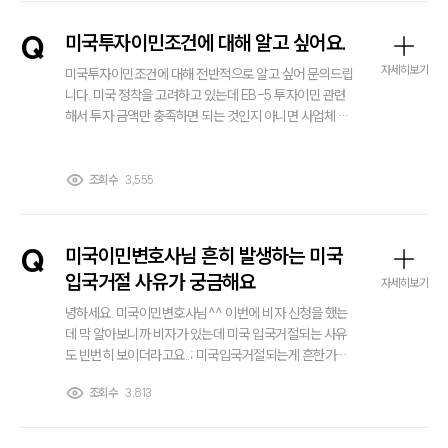
대륜소개
히 알고 싶습니다.
Q
미국투자이민조건에 대해 알고 싶어요.
대륜의 강점
오시는 길
자세히보기
미국투자이민조건에 대해 전반적으로 알고 싶어 문의드립
글로벌 파트너 로펌
니다. 미국 정착을 고려하고 있는데 EB-5 투자이민 관련
고객의 소리
해서 투자 금액만 충족하면 되는 것인지 아니면 사업체 요
통합검색
건이나 고용 창출 등 추가로 확인해야 할 사항이 있는지 궁
AI대륜
금합니다. 미국투자이민 잘 아시는 변호사님이 답변주시면
감사하겠습니다.
조회수
3,555
업무사례
주요 업무사례
Q
미국이민변호사님 흔히 발생하는 미국
사례분석/최신동향
입국거절 사유가 궁금해요
법률정보
자세히보기
법률지식인
녕하세요. 미국이민변호사님^^ 이번에 비자 신청을 했는
고객후기
데 막 알아보니까 비자가 있는데 미국 입국거절되는 사유
도 빈번히 보이더라고요..; 미국입국거절되는게 흔한가요?
뭐 흔히 발생하는 중 원인들은 어떤 것들이 있는지 미리 알
업무분야
조회수
3,813
고싶습니다^^
해외이민 업무