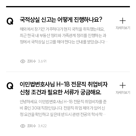
Q
국적상실 신고는 어떻게 진행하나요?
자세히보기
해외에서 장기간 거주하다가 현지 국적을 취득했는데요,
최근 한국 내 부동산 정리와 가족관계 정리를 진행하는 과
정에서 국적상실 신고를 해야 한다는 안내를 받았습니다.
외국 국적을 취득한 경우 자동으로 한국 국적이 상실되는
것인지, 별도의 신고 절차가 필요한 것인지 혼란스럽습니
다. 국적상실 신고는 어디에서 어떻게 진행해야 되는 건가
조회수
3,691
요?
Q
이민법변호사님 H-1B 전문직 취업비자
신청 조건과 필요한 서류가 궁금해요.
자세히보기
안녕하세요. 이민법변호사님 H-1B 전문직 취업비자를 준
비 중인 30대 직장인입니다. 전문직 취업 제의가 있어 신
청 요건을 확인하고 싶은데 반드시 관련 전공의 학사 학위
가 필요한지 학위가 없는 경우 실무 경력으로 대체가 가능
조회수
3,422
한지도 궁금합니다. 그리고 이민법에 따른 여권·학위증명
서·경력증빙 등 개인이 준비해야 할 구비서류 범위도 자세