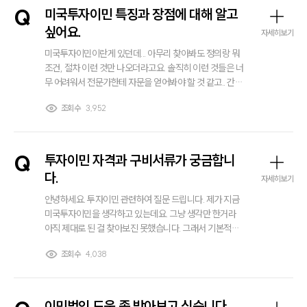
전체
Q
미국투자이민 특징과 장점에 대해 알고
싶어요.
자세히보기
구성원 소개
미국투자이민이란게 있던데... 아무리 찾아봐도 정의랑 뭐
조건, 절차 이런 것만 나오더라고요. 솔직히 이런 것들은 너
해외이민전문변호사
무 어려워서 전문가한테 자문을 얻어봐야 할 것 같고.. 간단
히 특징이랑 뭐 장점 정도 알고싶은데 미국투자이민 특징
조회수
3,952
과 장점에 대해 알려주실 수 있나요?
소식/자료
언론보도
Q
투자이민 자격과 구비서류가 궁금합니
공지사항
다.
법률 블로그
자세히보기
법률서식
안녕하세요. 투자이민 관련하여 질문 드립니다. 제가 지금
뉴스레터/브로슈어
미국투자이민을 생각하고 있는데요. 그냥 생각만 한거라
세미나
아직 제대로 된 걸 찾아보진 못했습니다. 그래서 기본적인
게 너무 궁금한데 투자이민 자격과 구비해야할 서류가 무
조회수
4,038
엇인지 알고싶습니다.
대륜법률상담예약
대륜법률상담예약
이민법인 도움 좀 받아보고 싶습니다.