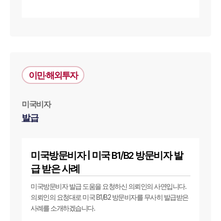
이민·해외투자
대륜소개
대륜의 강점
미국비자
오시는 길
발급
글로벌 파트너 로펌
고객의 소리
통합검색
AI대륜
미국방문비자 | 미국 B1/B2 방문비자 발
급 받은 사례
업무사례
미국방문비자 발급 도움을 요청하신 의뢰인의 사연입니다.
의뢰인의 요청대로 미국 B1/B2 방문비자를 무사히 발급받은
주요 업무사례
사례분석/최신동향
사례를 소개하겠습니다.
법률정보