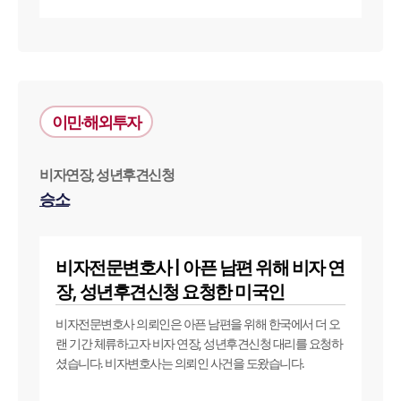
법률지식인
고객후기
업무분야
이민·해외투자
해외이민 업무
전체
비자연장, 성년후견신청
승소
구성원 소개
해외이민전문변호사
비자전문변호사 | 아픈 남편 위해 비자 연
장, 성년후견신청 요청한 미국인
소식/자료
비자전문변호사 의뢰인은 아픈 남편을 위해 한국에서 더 오
언론보도
랜 기간 체류하고자 비자 연장, 성년후견신청 대리를 요청하
공지사항
셨습니다. 비자변호사는 의뢰인 사건을 도왔습니다.
법률 블로그
법률서식