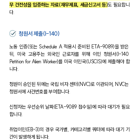
무 건전성을 입증하는 자료(재무제표, 세금신고서 등)
도 필요합니
다.
청원서 제출(I-140)
노동 인증(또는 Schedule A 적용시 준비된 ETA-9089)을 받은 
대륜소개
뒤, 미국 고용주는 외국인 근로자를 위해 이민 청원서(I-140 
Petition for Alien Worker)를 미국 이민국(USCIS)에 제출해야 합
대륜의 강점
니다.
오시는 길
글로벌 파트너 로펌
고객의 소리
청원이 승인된 뒤에는 국립 비자 센터(NVC)로 이관되어, NVC는 
통합검색
청원서에 사건번호를 부여합니다.
AI대륜
신청자는 우선순위 날짜(ETA-9089 접수일)에 따라 대기가 필요
업무사례
합니다.
주요 업무사례
취업이민(EB-3)의 경우 국가별, 카테고리별 쿼터에 따라 대기 기
사례분석/최신동향
간이 발생하게 됩니다. 