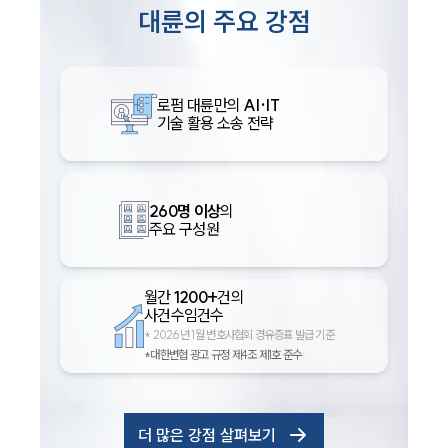
대륜의 주요 강점
로펌 대륜만의
AI·IT
기술 활용 소송 전략
260명 이상
의
주요 구성원
월간
1200+
건의
사건수임건수
*
2026년 1월 변호사협회 경유증표 발급 기준
*대한변협 광고 규정 제4조 제1호 준수
더 많은 강점 살펴보기