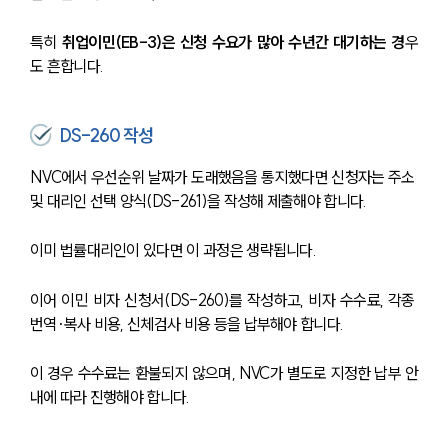
법률정보
법률지식인
특히 
취업이민(EB-3)은 신청 수요가 많아 수년간 대기하는 경
우
고객후기
도 흔합니다.
업무분야
DS-260 작성
해외이민 업무
전체
NVC에서 우선순위 날짜가 도래했음을 통지했다면 신청자는 주소 
및 대리인 선택 양식(DS-261)을 작성해 제출해야 합니다.
구성원 소개
이미 법률대리인이 있다면 이 과정은 생략됩니다.
해외이민전문변호사
이어 이민 비자 신청서(DS-260)를 작성하고, 비자 수수료, 각종 
번역·복사 비용, 신체검사 비용 등을 납부해야 합니다. 
소식/자료
이 경우 수수료는 환불되지 않으며, NVC가 별도로 지정한 납부 안
언론보도
내에 따라 진행해야 합니다.
공지사항
법률 블로그