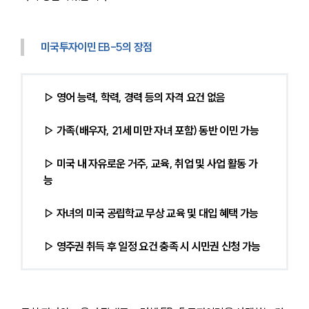
업무분야
미국투자이민 EB-5의 장점
해외이민 업무
전체
▷ 영어 능력, 학력, 경력 등의 자격 요건 없음
구성원 소개
▷ 가족(배우자, 21세 미만 자녀 포함) 동반 이민 가능
해외이민전문변호사
▷ 미국 내 자유로운 거주, 교육, 취업 및 사업 활동 가
능
소식/자료
▷ 자녀의 미국 공립학교 무상 교육 및 대입 혜택 가능
언론보도
공지사항
▷ 영주권 취득 후 일정 요건 충족 시 시민권 신청 가능
법률 블로그
법률서식
뉴스레터/브로슈어
세미나