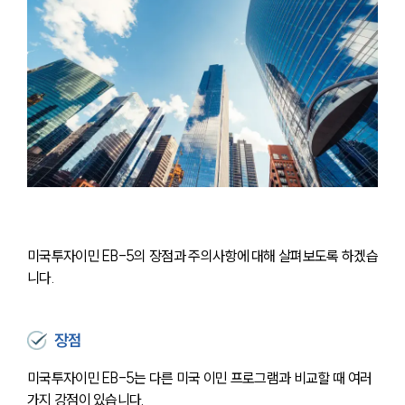
대륜소개
대륜의 강점
오시는 길
글로벌 파트너 로펌
고객의 소리
통합검색
AI대륜
미국투자이민 EB-5의 장점과 주의사항에 대해 살펴보도록 하겠습
니다.
업무사례
주요 업무사례
장점
사례분석/최신동향
법률정보
미국투자이민 EB-5는 다른 미국 이민 프로그램과 비교할 때 여러 
법률지식인
고객후기
가지 강점이 있습니다.