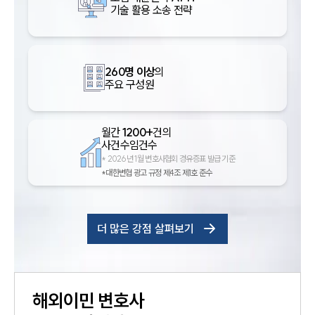
기술 활용 소송 전략
260명 이상
의
주요 구성원
월간
1200+
건의
사건수임건수
*
2026년 1월 변호사협회 경유증표 발급 기준
*대한변협 광고 규정 제4조 제1호 준수
더 많은 강점 살펴보기
해외이민
변호사