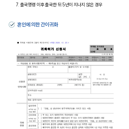
출국명령 이후 출국한 뒤 5년이 지나지 않은 경우
업무분야
혼인에 의한 간이귀화
해외이민 업무
전체
구성원 소개
해외이민전문변호사
소식/자료
언론보도
공지사항
법률 블로그
법률서식
뉴스레터/브로슈어
세미나