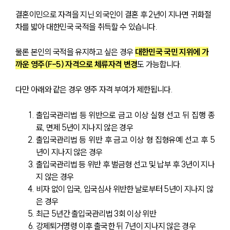
결혼이민으로 자격을 지닌 외국인이 결혼 후 2년이 지나면 귀화절
차를 밟아 대한민국 국적을 취득할 수 있습니다.
물론 본인의 국적을 유지하고 싶은 경우 
대한민국 국민 지위에 가
대륜소개
까운 영주(F-5) 자격으로 체류자격 변경
도 가능합니다.
대륜의 강점
다만 아래와 같은 경우 영주 자격 부여가 제한됩니다.
오시는 길
글로벌 파트너 로펌
고객의 소리
출입국관리법 등 위반으로 금고 이상 실형 선고 뒤 집행 종
통합검색
료, 면제 5년이 지나지 않은 경우
AI대륜
출입국관리법 등 위반 후 금고 이상 형 집형유예 선고 후 5
년이 지나지 않은 경우
업무사례
출입국관리법 등 위반 후 벌금형 선고 및 납부 후 3년이 지나
지 않은 경우
주요 업무사례
비자 없이 입국, 입국심사 위반한 날로부터 5년이 지나지 않
사례분석/최신동향
은 경우
법률정보
최근 5년간 출입국관리법 3회 이상 위반
법률지식인
강제퇴거명령 이후 출국한 뒤 7년이 지나지 않은 경우
고객후기