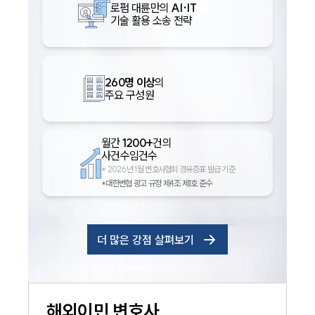
로펌 대륜만의
AI·IT
기술 활용 소송 전략
260명 이상
의
주요 구성원
월간
1200+
건의
사건수임건수
*
2026년 1월 변호사협회 경유증표 발급 기준
*대한변협 광고 규정 제4조 제1호 준수
더 많은 강점 살펴보기
해외이민
변호사