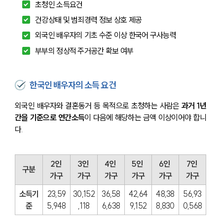
초청인 소득요건
건강상태 및 범죄경력 정보 상호 제공
외국인 배우자의 기초 수준 이상 한국어 구사능력
부부의 정상적 주거공간 확보 여부
한국인 배우자의 소득 요건
외국인 배우자와 결혼동거 등 목적으로 초청하는 사람은 
과거 1년
간을 기준으로 연간소득
이 다음에 해당하는 금액 이상이어야 합니
다.
2인 
3인 
4인 
5인 
6인 
7인 
구분
가구
가구
가구
가구
가구
가구
소득기
23,59
30,152
36,58
42,64
48,38
56,93
준
5,948
,118
6,638
9,152
8,830
0,568