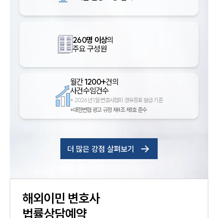
260명 이상
의
주요 구성원
월간
1200+
건의
사건수임건수
*
2026년 1월 변호사협회 경유증표 발급 기준
*대한변협 광고 규정 제4조 제1호 준수
인재채용
만화로 보는 사례
더 많은 강점 살펴보기
해외이민
변호사
법률상담예약