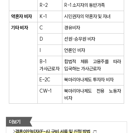
R-2
R-1 소지자의 동반가족
약혼자 비자
K-1
시민권자의 약혼자 및 자녀
기타 비자
C
경유비자
D
선원·승무원 비자
I
언론인 비자
B-1 
합법적 체류 고용주를 따라 
가사근로자
입국하는 가사근로자
E-2C
북마리아나제도 투자자 비자
CW-1
북마리아나제도 전용 노동자 
비자
더보기
결혼이민비자(F-6) 구비 서류 및 신청 방법