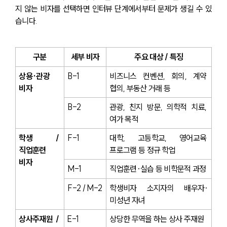
지 않는 비자를 선택하면 인터뷰 단계에서부터 문제가 생길 수 있
습니다.
구분
세부 비자
주요 대상 / 특징
상용·관광 
B-1
비즈니스 컨벤션, 회의, 계약 
비자
협의, 부동산 거래 등
B-2
관광, 친지 방문, 의학적 치료, 
여가 목적
학생 / 
F-1
대학, 고등학교, 영어교육 
직업훈련 
프로그램 등 정규 학업
비자
M-1
직업훈련·실습 등 비학문적 과정
F-2 / M-2
학생비자 소지자의 배우자·
미성년 자녀
상사주재원 / 
E-1
상당한 무역을 하는 상사 주재원