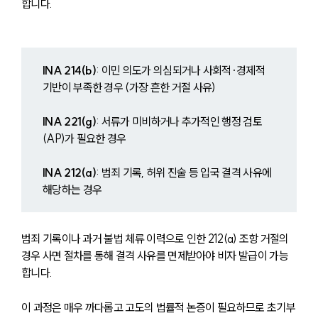
합니다.
해외이민전문변호사
소식/자료
INA 214(b)
: 이민 의도가 의심되거나 사회적·경제적 
기반이 부족한 경우 (가장 흔한 거절 사유)
언론보도
공지사항
INA 221(g)
: 서류가 미비하거나 추가적인 행정 검토
법률 블로그
(AP)가 필요한 경우
법률서식
뉴스레터/브로슈어
세미나
INA 212(a)
: 범죄 기록, 허위 진술 등 입국 결격 사유에 
해당하는 경우
대륜법률상담예약
범죄 기록이나 과거 불법 체류 이력으로 인한 212(a) 조항 거절의 
대륜법률상담예약
경우 사면 절차를 통해 결격 사유를 면제받아야 비자 발급이 가능
합니다.
이 과정은 매우 까다롭고 고도의 법률적 논증이 필요하므로 초기부