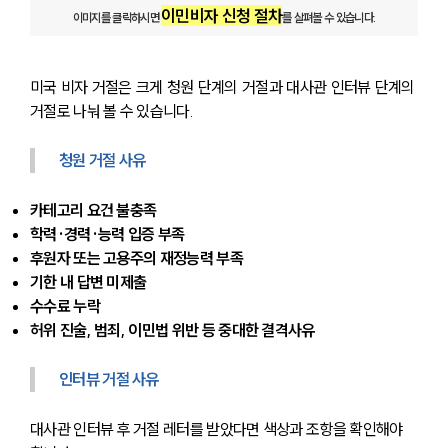
글로벌 파트너 로펌
이민비자 신청 절차
고객의 소리
이미지를 클릭하시면 
를 살펴볼 수 있습니다.
통합검색
AI대륜
미국 비자 거절은 크게 청원 단계의 거절과 대사관 인터뷰 단계의 
거절로 나눠 볼 수 있습니다.
업무사례
청원 거절 사유
주요 업무사례
사례분석/최신동향
법률정보
카테고리 요건 불충족
법률지식인
학력·경력·능력 입증 부족
고객후기
후원자 또는 고용주의 재정능력 부족
기한 내 답변 미제출
업무분야
수수료 누락
허위 진술, 범죄, 이민법 위반 등 중대한 결격사유
해외이민 업무
전체
인터뷰 거절 사유
대사관 인터뷰 후 거절 레터를 받았다면 색상과 조항을 확인해야 
구성원 소개