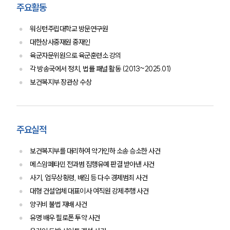
주요활동
대륜법률상담예약
워싱턴주립대학교 방문연구원
대한상사중재원 중재인
대륜법률상담예약
육군자문위원으로 육군훈련소 강의
각 방송국에서 정치, 법률 패널 활동 (2013~2025.01)
보건복지부 장관상 수상
주요실적
보건복지부를 대리하여 약가인하 소송 승소한 사건
메스암페타민 전과범 집행유예 판결 받아낸 사건
사기, 업무상횡령, 배임 등 다수 경제범죄 사건
대형 건설업체 대표이사 여직원 강제추행 사건
양귀비 불법 재배 사건
유명 배우 필로폰 투약 사건