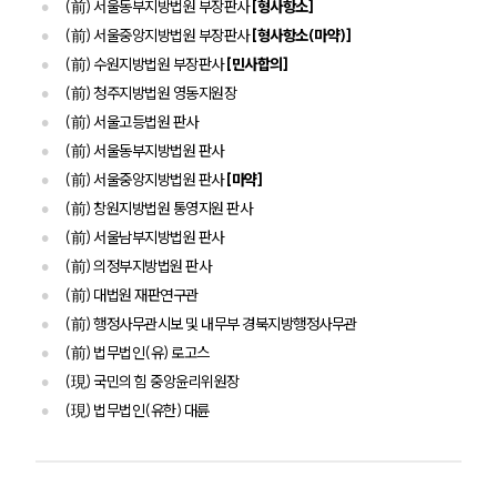
(前) 서울동부지방법원 부장판사
[형사항소]
(前) 서울중앙지방법원 부장판사
[형사항소(마약)]
업무분야
(前) 수원지방법원 부장판사
[민사합의]
(前) 청주지방법원 영동지원장
해외이민 업무
(前) 서울고등법원 판사
전체
(前) 서울동부지방법원 판사
(前) 서울중앙지방법원 판사
[마약]
구성원 소개
(前) 창원지방법원 통영지원 판사
(前) 서울남부지방법원 판사
해외이민전문변호사
(前) 의정부지방법원 판사
(前) 대법원 재판연구관
소식/자료
(前) 행정사무관시보 및 내무부 경북지방행정사무관
(前) 법무법인(유) 로고스
언론보도
(現) 국민의 힘 중앙윤리위원장
공지사항
법률 블로그
(現) 법무법인(유한) 대륜
법률서식
뉴스레터/브로슈어
세미나