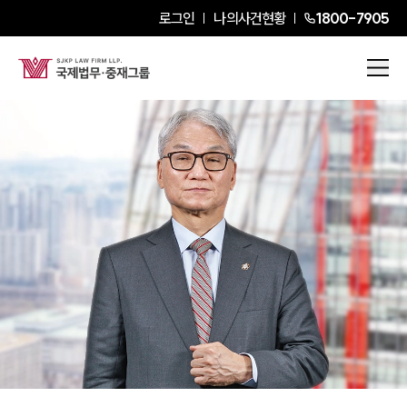
로그인
나의사건현황
1800-7905
여상원
Senior Partner Attorney