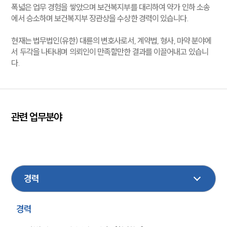
폭넓은 업무 경험을 쌓았으며 보건복지부를 대리하여 약가 인하 소송
에서 승소하며 보건복지부 장관상을 수상한 경력이 있습니다.
현재는 법무법인(유한) 대륜의 변호사로서, 계약법, 형사, 마약 분야에
서 두각을 나타내며 의뢰인이 만족할만한 결과를 이끌어내고 있습니
대륜소개
다.
대륜의 강점
오시는 길
글로벌 파트너 로펌
고객의 소리
관련 업무분야
통합검색
AI대륜
형사
성범죄대응
민사
의료제약
마약대응
업무사례
주요 업무사례
사례분석/최신동향
법률정보
경력
법률지식인
고객후기