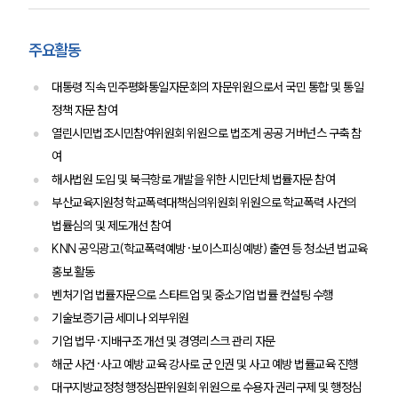
주요 업무사례
사례분석/최신동향
법률정보
주요활동
법률지식인
고객후기
대통령 직속 민주평화통일자문회의 자문위원으로서 국민 통합 및 통일
정책 자문 참여
열린시민법조시민참여위원회 위원으로 법조계 공공 거버넌스 구축 참
업무분야
여
해외이민 업무
해사법원 도입 및 북극항로 개발을 위한 시민단체 법률자문 참여
전체
부산교육지원청 학교폭력대책심의위원회 위원으로 학교폭력 사건의
법률심의 및 제도개선 참여
구성원 소개
KNN 공익광고(학교폭력예방·보이스피싱예방) 출연 등 청소년 법교육
홍보 활동
해외이민전문변호사
벤처기업 법률자문으로 스타트업 및 중소기업 법률 컨설팅 수행
기술보증기금 세미나 외부위원
기업 법무·지배구조 개선 및 경영리스크 관리 자문
소식/자료
해군 사건·사고 예방 교육 강사로 군 인권 및 사고 예방 법률교육 진행
언론보도
대구지방교정청 행정심판위원회 위원으로 수용자 권리구제 및 행정심