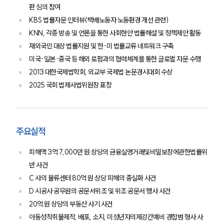
공지사항
판 심의 참여
법률 블로그
KBS 법률자문 인터뷰(택배노동자 노동환경 개선 관련)
법률서식
뉴스레터/브로슈어
KNN, 각종 방송 및 언론을 통한 사회현안 법률해설 및 정책제안 활동
세미나
재외국민 대상 법률지원 및 한·미 법률교류 네트워크 구축
미국·일본·중국 등 해외 로펌과의 협력체계를 통한 글로벌 자문 수행
2013 대한국제법학회, 외교부 국제법 논문경시대회 수상
대륜법률상담예약
2025 국회 법제사법위원장 표창
대륜법률상담예약
주요실적
피해액 3억 7,000만 원 상당의 금융실명거래및비밀보장에관한법률위
반 사건
C 사의 물류센터 80억 원 상당 피해의 중실화 사건
D 시공사 공무원의 공문서위조 및 위조 공문서 행사 사건
20억 원 상당의 부동산 사기 사건
아동성착취물제작, 배포, 소지, 미성년자의제강간예비 경합범 형사 사