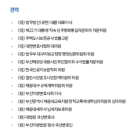
경력
(現) 법무법인(유한) 대륜 대표이사
(現) 제22기 대통령 직속 민주평화통일자문회의 자문위원
(現) 주택도시보증공사 법률고문
(現) 대한변호사협회 대의원
(現) 법무부 대구지방교정청 행정심판위원회 위원
(現) 부산해양강국범시민추진협의회 수석법률자문위원
대륜소개
(現) 한국인공지능법학회 회원
대륜의 강점
(現) 열린시민법조시민참여위원회 위원
오시는 길
(前) 해운대구 규제개혁위원회 위원
글로벌 파트너 로펌
(前) 부산지방변호사회 이사
고객의 소리
(前) 부산광역시 해운대교육지원청 학교폭력대책심의위원회 심의위원
통합검색
AI대륜
(前) 해운대세무서 납세자보호위원
(前) 대법원 국선변호사
업무사례
(前) 부산지방법원 형사 국선변호인