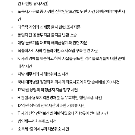
건 (n번방 유사사건)
노동자가 근로 중 사망한 산업안전보건법 위반 사건 집행유예 받아낸 사
건
다국적 기업의 신제품 출시 관련 조세자문
동업자 간 공동투자금 출자금 반환 소송
대형 물류기업 대표의 해외금융계좌 관련 자문
식품회사 L 사의 컴플라이언스 시스템 구축 관련 자문
K 사의 명예를 훼손하고 허위 사실을 유포한 악성 블로거들에 대한 손해
배상 사건
지방 세무서의 사해행위취소 사건
국내 대학병원 정형외과 의사의 의료사고에 대한 손해배상(의) 사건
12억 원 상당의 약정금지 지급 청구 사건
H 건설사 용도지역변경처분 등 무효확인 행정 소송 사건
12억 원 상당의 신탁 재산에 대한 가압류 사건
T 사의 산업안전보건법 위반하였으나 집행유예 받아낸 사건
법인세부과처분취소 사건
소득세·증여세부과처분취소 사건