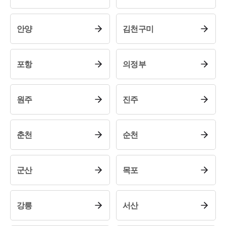
안양
김천구미
포항
의정부
원주
진주
대륜소개
춘천
순천
대륜의 강점
오시는 길
글로벌 파트너 로펌
군산
목포
고객의 소리
통합검색
AI대륜
강릉
서산