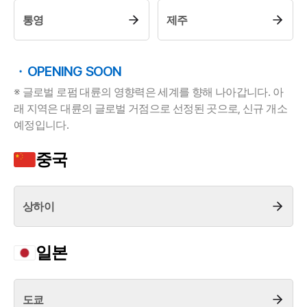
업무사례
통영
제주
주요 업무사례
사례분석/최신동향
법률정보
OPENING SOON
법률지식인
고객후기
※ 글로벌 로펌 대륜의 영향력은 세계를 향해 나아갑니다. 아
래 지역은 대륜의 글로벌 거점으로 선정된 곳으로, 신규 개소
예정입니다.
업무분야
중국
해외이민 업무
전체
상하이
구성원 소개
해외이민전문변호사
일본
소식/자료
도쿄