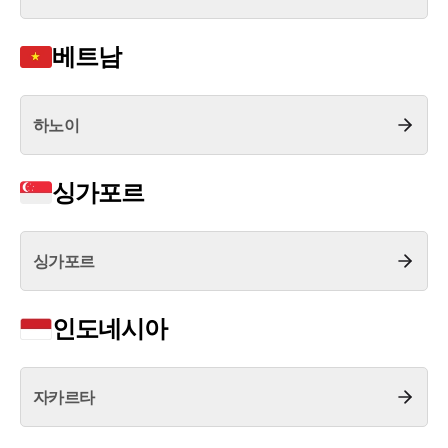
언론보도
공지사항
베트남
법률 블로그
법률서식
뉴스레터/브로슈어
세미나
하노이
대륜법률상담예약
싱가포르
대륜법률상담예약
싱가포르
인도네시아
자카르타