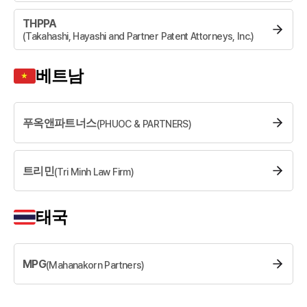
THPPA
(
Takahashi, Hayashi and Partner Patent Attorneys, Inc.
)
베트남
푸옥앤파트너스
(
PHUOC & PARTNERS
)
트리민
(
Tri Minh Law Firm
)
태국
MPG
(
Mahanakorn Partners
)