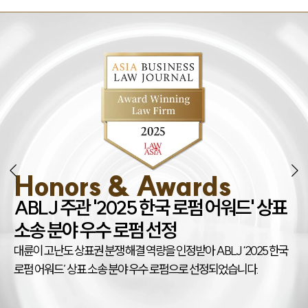
Honors & Awards
조
ABLJ 주관 '2025 한국 로펌 어워드' 상표
권
소송 분야 우수 로펌 선정
대
대륜이 고난도 상표권 분쟁 해결 역량을 인정받아 ABLJ ‘2025 한국
아
로펌 어워드’ 상표 소송 분야 우수 로펌으로 선정되었습니다.
상