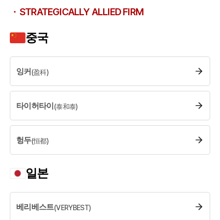
STRATEGICALLY ALLIED FIRM
중국
잉커
(
盈科
)
타이허타이
(
泰和泰
)
헝두
(
恒都
)
일본
베리베스트
(
VERYBEST
)