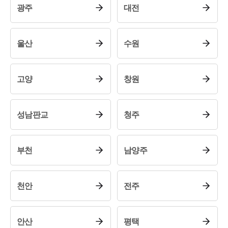
광주
대전
울산
수원
고양
창원
성남판교
청주
부천
남양주
천안
전주
안산
평택