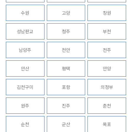
업무분야
수원
고양
창원
해외이민 업무
전체
성남판교
청주
부천
구성원 소개
남양주
천안
전주
해외이민전문변호사
안산
평택
안양
소식/자료
김천구미
포항
의정부
언론보도
공지사항
법률 블로그
원주
진주
춘천
법률서식
뉴스레터/브로슈어
세미나
순천
군산
목포