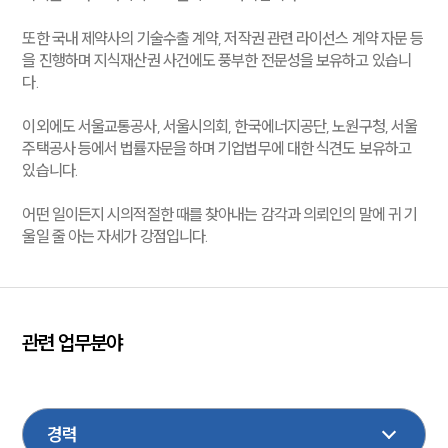
또한 국내 제약사의 기술수출 계약, 저작권 관련 라이선스 계약 자문 등
을 진행하며 지식재산권 사건에도 풍부한 전문성을 보유하고 있습니
다.
이외에도 서울교통공사, 서울시의회, 한국에너지공단, 노원구청, 서울
주택공사 등에서 법률자문을 하며 기업법무에 대한 식견도 보유하고
있습니다.
어떤 일이든지 시의적절한 때를 찾아내는 감각과 의뢰인의 말에 귀 기
울일 줄 아는 자세가 강점입니다.
대륜소개
관련 업무분야
대륜의 강점
오시는 길
지식재산권
형사
기업법무
부동산
가사
글로벌 파트너 로펌
고객의 소리
민사
상속
M&A
행정
성범죄
통합검색