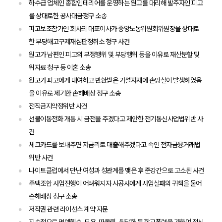
하수급 업체인 종합인테리어를 운영하는 원고를 대리해 발주자인 피고
를 상대로한 공사대금청구 소송
피고보조참가인 회사의 대표이사가 중앙노동위원회위원장을 상대로
한 부당해고구제재심판정취소 청구 사건
원고가 남편인 피고의 부정행위 및 부당행위 등을 이유로 재산분할 및
위자료 청구 등 이혼 소송
원고가 피고에게 대여하고 반환받은 가설자재에 손망실이 발생하였음
을 이유로 제기한 손해배상 청구 소송
전직금지약정위반 사건
선불이동전화 개통 시 금전을 주겠다고 제안한 전기통신사업법위반 사
건
체크카드를 보내주면 저금리로 대출해주겠다고 속인 전자금융거래법
위반 사건
나이트클럽에서 만난 여성과 성관계를 맺은 후 준강간으로 고소된 사건
주택조합 사업진행이 어려워지자 시공사에게 사업실패의 귀책을 물어
손해배상 청구 소송
저작권 관련 라이선스 계약 자문