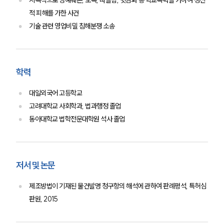
지속적으로 명예훼손, 모욕, 따돌림, 뒷담화 등 학교폭력을 가하여 정신
적 피해를 가한 사건
기술 관련 영업비밀 침해분쟁 소송
학력
대일외국어 고등학교
고려대학교 사회학과, 법과행정 졸업
동아대학교 법학전문대학원 석사 졸업
저서 및 논문
제조방법이 기재된 물건발명 청구항의 해석에 관하여 판례평석, 특허심
판원, 2015