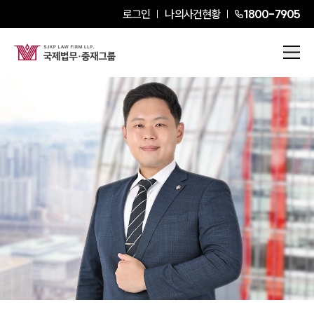
로그인
나의사건현황
1800-7905
허성국
Partner Attorney