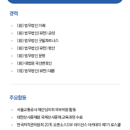
AI대륜
경력
업무사례
(前) 법무법인 이래
주요 업무사례
(前) 법무법인(유한) 금성
사례분석/최신동향
(前) 법무법인 굿윌파트너스
법률정보
(前) 법무법인(유한) 평산
법률지식인
(前) 법무법인 문평
고객후기
(前) 대법원 국선변호인
(現) 법무법인(유한) 대륜
업무분야
해외이민 업무
전체
주요활동
서울교통공사 재산심의회 외부위원 활동
구성원 소개
대한상사중재원 국제상사중재 교육과정 수료
해외이민전문변호사
한국저작권위원회 2015 오픈소스SW 라이선스 아카데미 제1기 로스쿨