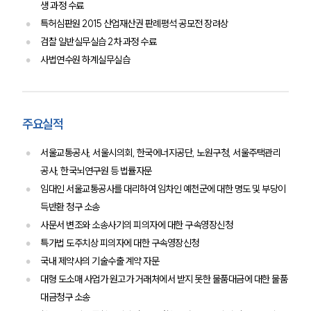
생 과정 수료
특허심판원 2015 산업재산권 판례평석 공모전 장려상
소식/자료
검찰 일반실무실습 2차 과정 수료
사법연수원 하계실무실습
언론보도
공지사항
법률 블로그
법률서식
뉴스레터/브로슈어
주요실적
세미나
서울교통공사, 서울시의회, 한국에너지공단, 노원구청, 서울주택관리
공사, 한국뇌연구원 등 법률자문
대륜법률상담예약
임대인 서울교통공사를 대리하여 임차인 예천군에 대한 명도 및 부당이
대륜법률상담예약
득반환 청구 소송
사문서 변조와 소송사기의 피의자에 대한 구속영장신청
특가법 도주치상 피의자에 대한 구속영장신청
국내 제약사의 기술수출 계약 자문
대형 도소매 사업가 원고가 거래처에서 받지 못한 물품대금에 대한 물품
대금청구 소송