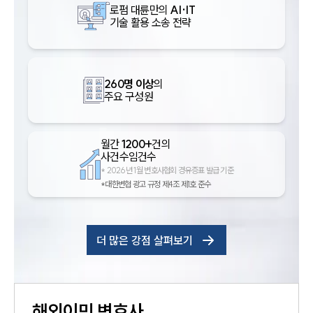
로펌 대륜만의
AI·IT
기술 활용 소송 전략
260명 이상
의
주요 구성원
월간
1200+
건의
사건수임건수
*
2026년 1월 변호사협회 경유증표 발급 기준
*대한변협 광고 규정 제4조 제1호 준수
더 많은 강점 살펴보기
해외이민
변호사