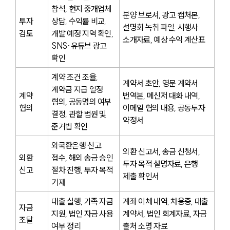
참석, 현지 중개업체 
분양 브로셔, 광고 캡처본, 
투자 
상담, 수익률 비교, 
설명회 녹취 파일, 시행사 
검토
개발 예정 지역 확인, 
소개자료, 예상 수익 계산표
SNS·유튜브 광고 
확인
계약 조건 조율, 
계약서 초안, 영문 계약서 
계약금 지급 일정 
계약 
번역본, 메신저 대화 내역, 
협의, 공동명의 여부 
협의
이메일 협의 내용, 공동투자 
결정, 관할 법원 및 
약정서
준거법 확인
외국환은행 신고 
외환 신고서, 송금 신청서, 
외환 
접수, 해외 송금 승인 
투자 목적 설명자료, 은행 
신고
절차 진행, 투자 목적 
제출 확인서
기재
대출 실행, 가족 자금 
계좌 이체 내역, 차용증, 대출 
자금 
지원, 법인 자금 사용 
계약서, 법인 회계자료, 자금 
조달
여부 정리
출처 소명 자료