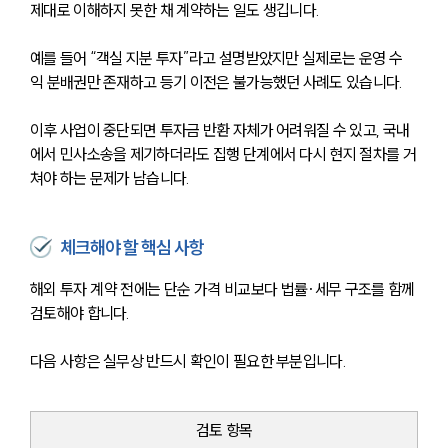
고객의 소리
제대로 이해하지 못한 채 계약하는 일도 생깁니다.
통합검색
AI대륜
예를 들어 “객실 지분 투자”라고 설명받았지만 실제로는 운영 수
익 분배권만 존재하고 등기 이전은 불가능했던 사례도 있습니다.
업무사례
이후 사업이 중단되면 투자금 반환 자체가 어려워질 수 있고, 국내
주요 업무사례
에서 민사소송을 제기하더라도 집행 단계에서 다시 현지 절차를 거
사례분석/최신동향
쳐야 하는 문제가 남습니다.
법률정보
법률지식인
고객후기
체크해야 할 핵심 사항
업무분야
해외 투자 계약 전에는 단순 가격 비교보다 법률·세무 구조를 함께 
검토해야 합니다. 
해외이민 업무
전체
다음 사항은 실무상 반드시 확인이 필요한 부분입니다.
구성원 소개
검토 항목