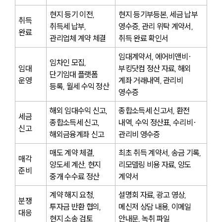
현지 등기 이전, 
현지 등기부등본, 세금 납부 
취득 
취득세 납부, 
영수증, 관리 위탁 계약서, 
완료
관리업체 계약 체결
취득 완료 확인서
임대계약서, 에어비앤비·
임차인 모집, 
임대 
부킹닷컴 정산 자료, 해외 
단기임대 플랫폼 
운영
계좌 거래내역, 관리비 
등록, 월세 수익 정산
영수증
해외 임대수익 신고, 
종합소득세 신고서, 환전 
세금 
종합소득세 신고, 
내역, 수익 정산표, 수리비·
신고
해외금융계좌 신고
관리비 영수증
매도 계약 체결, 
최초 취득 계약서, 송금 기록, 
매각 
양도세 계산, 현지 
리모델링 비용 자료, 양도 
준비
중개 수수료 정산
계약서
계약 해지 요청, 
설명회 자료, 광고 영상, 
분쟁 
투자금 반환 협의, 
메신저 상담 내용, 이메일 
대응
현지 소송 검토
안내문, 녹취 파일