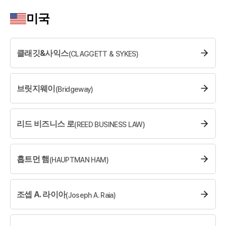
소식/자료
미국
언론보도
공지사항
법률 블로그
클래깃&사익스
(
CLAGGETT & SYKES
)
법률서식
뉴스레터/브로슈어
세미나
브릿지웨이
(
Bridgeway
)
대륜법률상담예약
리드 비즈니스 로
(
REED BUSINESS LAW
)
대륜법률상담예약
홉트먼 햄
(
HAUPTMAN HAM
)
조셉 A. 라이아
(
Joseph A. Raia
)