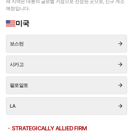
래 지역은 대륜의 글로벌 거점으로 선정된 곳으로, 신규 개소
예정입니다.
업무사례
미국
주요 업무사례
사례분석/최신동향
법률정보
법률지식인
보스턴
고객후기
시카고
업무분야
해외이민 업무
팔로알토
전체
구성원 소개
LA
해외이민전문변호사
STRATEGICALLY ALLIED FIRM