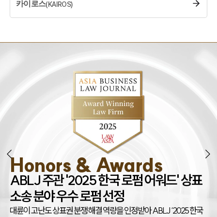
카이로스
(
KAIROS
)
Honors & Awards
조
ABLJ 주관 '2025 한국 로펌 어워드' 상표
권
소송 분야 우수 로펌 선정
대
대륜이 고난도 상표권 분쟁 해결 역량을 인정받아 ABLJ ‘2025 한국
아